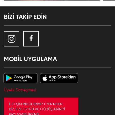
BİZİ TAKİP EDİN
MOBİL UYGULAMA
Üyelik Sözleşmesi
İLETİŞİM BİLGİLERİMİZ ÜZERİNDEN
BİZLERLE SORU VE GÖRÜŞLERİNİZİ
PAYLAŞABİLİRSİNİZ.