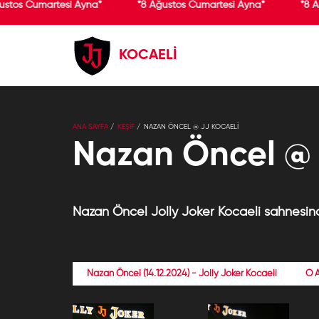
ustos Cumartesi Ayna*
*8 Ağustos Cumartesi Ayna*
*8 A
KOCAELİ
ANA SAYFA
KEŞİF
NAZAN ÖNCEL @ JJ KOCAELI
Nazan Öncel @ 
Nazan Öncel Jolly Joker Kocaeli sahnesind
Nazan Öncel (14.12.2024) - Jolly Joker Kocaeli
O 