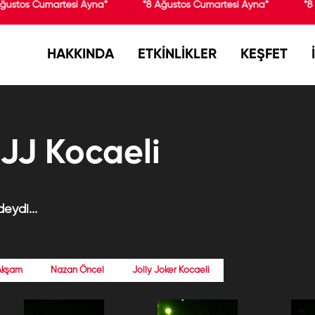
ğustos Cumartesi Ayna*
*8 Ağustos Cumartesi Ayna*
*8
HAKKINDA
ETKİNLİKLER
KEŞFET
JJ Kocaeli
eydi...
Akşam
Nazan Öncel
Jolly Joker Kocaeli