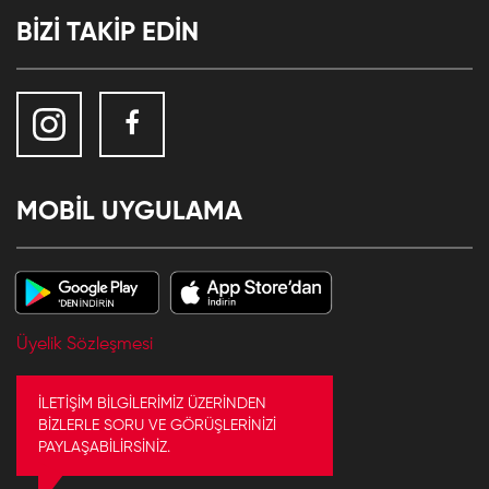
BİZİ TAKİP EDİN
MOBİL UYGULAMA
Üyelik Sözleşmesi
İLETİŞİM BİLGİLERİMİZ ÜZERİNDEN
BİZLERLE SORU VE GÖRÜŞLERİNİZİ
PAYLAŞABİLİRSİNİZ.